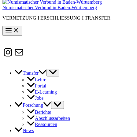
Numismatischer Verbund in Baden-Württemberg
VERNETZUNG I ERSCHLIESSUNG I TRANSFER
Instagram
Susanne.Boerner@zaw.uni-
heidelberg.de
Transfer
Lehre
Portal
E-Learning
Jobs
Forschung
Berichte
Abschlussarbeiten
Ressourcen
News