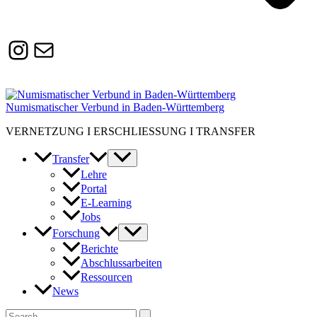
Instagram
Susanne.Boerner@zaw.uni-
heidelberg.de
Numismatischer Verbund in Baden-Württemberg
VERNETZUNG I ERSCHLIESSUNG I TRANSFER
Transfer
Lehre
Portal
E-Learning
Jobs
Forschung
Berichte
Abschlussarbeiten
Ressourcen
News
Suchen